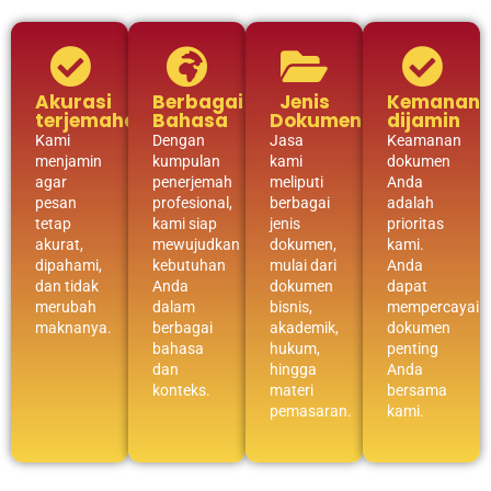
Akurasi
Berbagai
Jenis
Kemanan
terjemahan
Bahasa
Dokumen
dijamin
Kami
Dengan
Jasa
Keamanan
menjamin
kumpulan
kami
dokumen
agar
penerjemah
meliputi
Anda
pesan
profesional,
berbagai
adalah
tetap
kami siap
jenis
prioritas
akurat,
mewujudkan
dokumen,
kami.
dipahami,
kebutuhan
mulai dari
Anda
dan tidak
Anda
dokumen
dapat
merubah
dalam
bisnis,
mempercayai
maknanya.
berbagai
akademik,
dokumen
bahasa
hukum,
penting
dan
hingga
Anda
konteks.
materi
bersama
pemasaran.
kami.