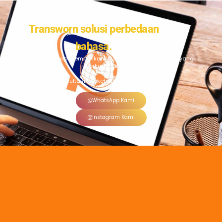
Transworn solusi perbedaan
bahasa.
Tim kami siap memberikan layanan terbaik dan hasil yang
berkualitas tinggi.
Konsultasikan kebutuhan Anda melalui
WhatsApp Kami
Instagram Kami